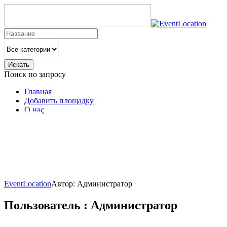
Искать
Поиск по запросу
Главная
Добавить площадку
О нас
Банкет
Банкет
Банкет
Банкет
Банкет
Банкет
Деловые
Ресторан
Ресторан
Ресторан
Деловые
Деловые
Ресторан
Ресторан
Ресторан
Торжество
Торжество
Торжество
Торжество
Торжество
Торжество
EventLocation
Автор:
Администратор
Пользователь : Администратор