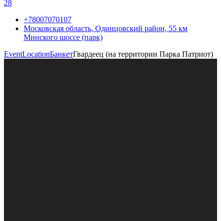
28
+78007070107
Московская область, Одинцовский район, 55 км
Минского шоссе (парк)
EventLocation
Банкет
Гвардеец (на территории Парка Патриот)