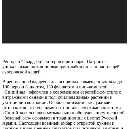
Ресторан “Гвардеец” на территории парка Патриот с
уникальными активностями для тимбилдинга и настоящей
суворовской кашей.
В ресторане «Гвардеец» два основных совмещенных зала до
100 персон банкетом, 130 фуршетом и вип–комнатой.
«Синий зал» оформлен в современном европейском стиле с
витражными окнами в пол, обилием живых растений и
уютной детской зоной. Особого внимания заслуживает
интерактивная стена памяти с ностальгическими сюжетами.
«Синий зал» оснащен музыкальным оборудованием и сценой.
«Зеленый зал» оформлен в традиционных цветах Русской
Армии. Настоящий военный амбар с открытой кухней и
декором в виде военных самолетов под потолком, винтами и