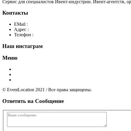
Сервис для специалистов Ивент-индустрии. Ивент-агентств, о
Контакты
EMail :
y@play-big.ru
Адрес :
Москва. Маросейка 2/15 стр1
Телефон :
+7(926)595-99-99
Наш инстаграм
Меню
Главная
Добавить площадку
О нас
© EventLocation 2021 / Все права защищены.
Ответить на
Сообщение