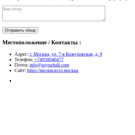
Отправить обзор
Местоположение / Контакты :
Адрес:
г. Москва, ул. 7-я Кожуховская, д. 9
Телефон:
+74950040477
Почта:
info@soyuzhall.com
Сайт:
https://мюзикхолл.москва