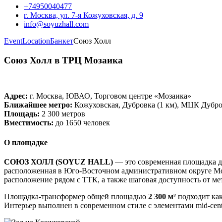
+74950040477
г. Москва, ул. 7-я Кожуховская, д. 9
info@soyuzhall.com
EventLocation
Банкет
Союз Холл
Союз Холл в ТРЦ Мозаика
Адрес:
г. Москва, ЮВАО, Торговом центре «Мозаика»
Ближайшее метро:
Кожуховская, Дубровка (1 км), МЦК Дубро
Площадь:
2 300 метров
Вместимость:
до 1650 человек
О площадке
СОЮЗ ХОЛЛ (SOYUZ HALL)
— это современная площадка д
расположенная в Юго-Восточном административном округе Мос
расположение рядом с ТТК, а также шаговая доступность от м
Площадка-трансформер общей площадью
2 300 м²
подходит как
Интерьер выполнен в современном стиле с элементами mid-cen