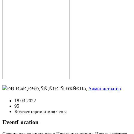
По,
Администратор
18.03.2022
95
к
Комментарии
отключены
записи
EventLocation
banket_sostoyanie_01
Сервис для специалистов Ивент-индустрии. Ивент-агентств,