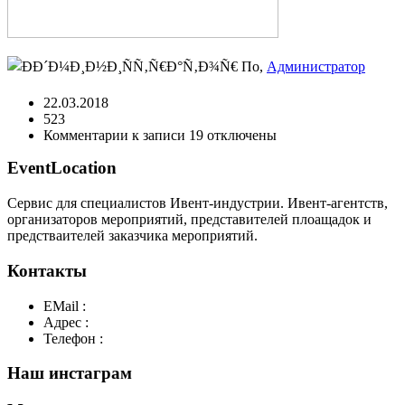
По,
Администратор
22.03.2018
523
Комментарии
к записи 19
отключены
EventLocation
Сервис для специалистов Ивент-индустрии. Ивент-агентств,
организаторов мероприятий, представителей плоащадок и
предстваителей заказчика мероприятий.
Контакты
EMail :
y@play-big.ru
Адрес :
Москва. Маросейка 2/15 стр1
Телефон :
+7(926)595-99-99
Наш инстаграм