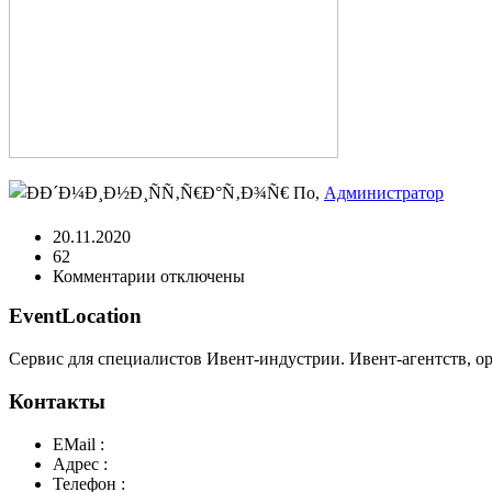
По,
Администратор
20.11.2020
62
к
Комментарии
отключены
записи
EventLocation
untitled
Сервис для специалистов Ивент-индустрии. Ивент-агентств, о
Контакты
EMail :
y@play-big.ru
Адрес :
Москва. Маросейка 2/15 стр1
Телефон :
+7(926)595-99-99