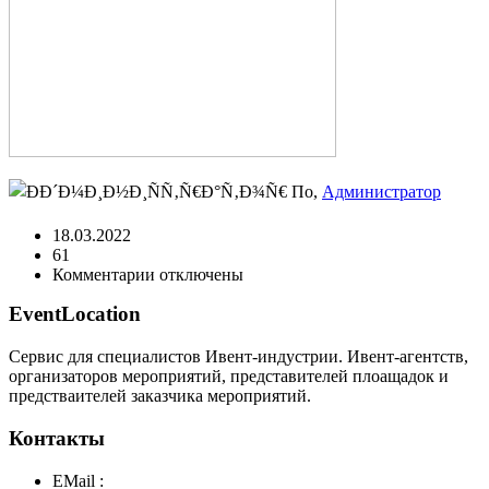
По,
Администратор
18.03.2022
61
к
Комментарии
отключены
записи
EventLocation
sostoyaniya.jpg
Сервис для специалистов Ивент-индустрии. Ивент-агентств,
организаторов мероприятий, представителей плоащадок и
предстваителей заказчика мероприятий.
Контакты
EMail :
y@play-big.ru