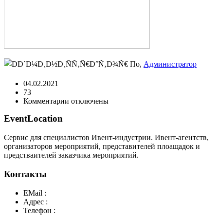
По,
Администратор
04.02.2021
73
к
Комментарии
отключены
записи
EventLocation
pricer-
inc-
bg.jpg
Сервис для специалистов Ивент-индустрии. Ивент-агентств,
организаторов мероприятий, представителей плоащадок и
предстваителей заказчика мероприятий.
Контакты
EMail :
y@play-big.ru
Адрес :
Москва. Маросейка 2/15 стр1
Телефон :
+7(926)595-99-99