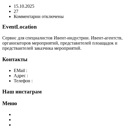
15.10.2025
27
к
Комментарии
отключены
записи
EventLocation
novaya-
bolshaya-
konczertnaya-
Сервис для специалистов Ивент-индустрии. Ивент-агентств,
ploshhadka-
организаторов мероприятий, представителей плоащадок и
dlya-
предстваителей заказчика мероприятий.
provedeniya-
meropriyatij-
Контакты
v-
moskve-
EMail :
y@play-big.ru
3
Адрес :
Москва. Маросейка 2/15 стр1
Телефон :
+7(926)595-99-99
Наш инстаграм
Меню
Главная
Добавить площадку
О нас