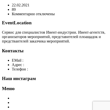
22.02.2021
89
к
Комментарии
отключены
записи
EventLocation
Backyard-
02182021_140139
Сервис для специалистов Ивент-индустрии. Ивент-агентств,
организаторов мероприятий, представителей плоащадок и
предстваителей заказчика мероприятий.
Контакты
EMail :
y@play-big.ru
Адрес :
Москва. Маросейка 2/15 стр1
Телефон :
+7(926)595-99-99
Наш инстаграм
Меню
Главная
Добавить площадку
О нас