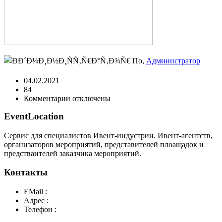
По,
Администратор
04.02.2021
84
к
Комментарии
отключены
записи
EventLocation
Сервис для специалистов Ивент-индустрии. Ивент-агентств,
организаторов мероприятий, представителей плоащадок и
предстваителей заказчика мероприятий.
Контакты
EMail :
y@play-big.ru
Адрес :
Москва. Маросейка 2/15 стр1
Телефон :
+7(926)595-99-99