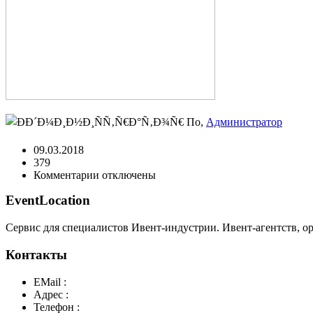
По,
Администратор
09.03.2018
379
к
Комментарии
отключены
записи
EventLocation
9
Сервис для специалистов Ивент-индустрии. Ивент-агентств, о
Контакты
EMail :
y@play-big.ru
Адрес :
Москва. Маросейка 2/15 стр1
Телефон :
+7(926)595-99-99