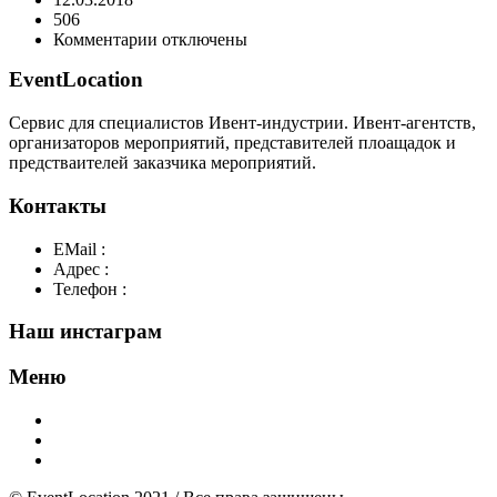
506
к
Комментарии
отключены
записи
EventLocation
3
Сервис для специалистов Ивент-индустрии. Ивент-агентств,
организаторов мероприятий, представителей плоащадок и
предстваителей заказчика мероприятий.
Контакты
EMail :
y@play-big.ru
Адрес :
Москва. Маросейка 2/15 стр1
Телефон :
+7(926)595-99-99
Наш инстаграм
Меню
Главная
Добавить площадку
О нас