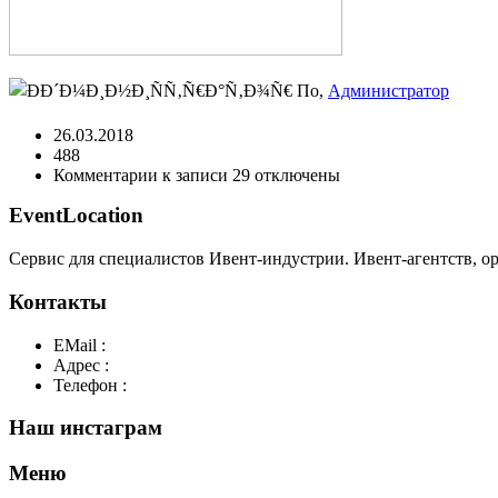
По,
Администратор
26.03.2018
488
Комментарии
к записи 29
отключены
EventLocation
Сервис для специалистов Ивент-индустрии. Ивент-агентств, о
Контакты
EMail :
y@play-big.ru
Адрес :
Москва. Маросейка 2/15 стр1
Телефон :
+7(926)595-99-99
Наш инстаграм
Меню