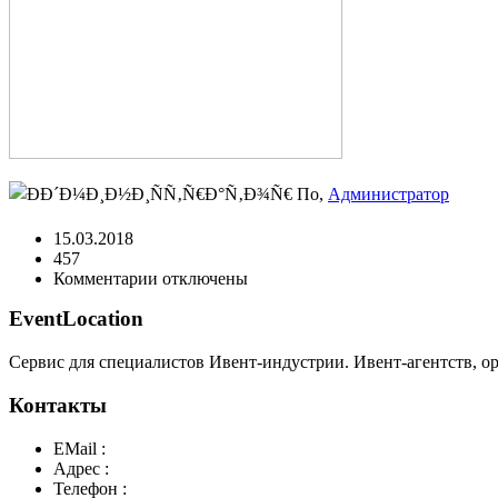
По,
Администратор
15.03.2018
457
к
Комментарии
отключены
записи
EventLocation
20-
1.jpg
Сервис для специалистов Ивент-индустрии. Ивент-агентств, о
Контакты
EMail :
y@play-big.ru
Адрес :
Москва. Маросейка 2/15 стр1
Телефон :
+7(926)595-99-99