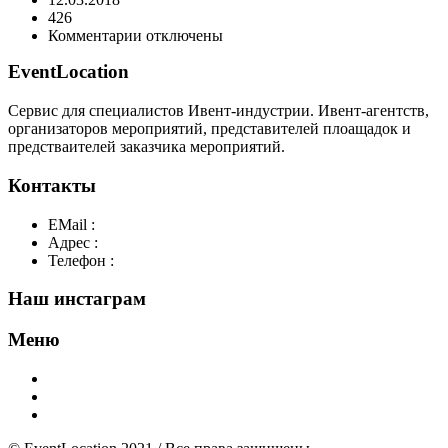
426
к
Комментарии
отключены
записи
EventLocation
2
Сервис для специалистов Ивент-индустрии. Ивент-агентств,
организаторов мероприятий, представителей плоащадок и
предстваителей заказчика мероприятий.
Контакты
EMail :
y@play-big.ru
Адрес :
Москва. Маросейка 2/15 стр1
Телефон :
+7(926)595-99-99
Наш инстаграм
Меню
Главная
Добавить площадку
О нас