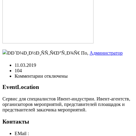
По,
Администратор
11.03.2019
104
к
Комментарии
отключены
записи
EventLocation
11
Сервис для специалистов Ивент-индустрии. Ивент-агентств,
организаторов мероприятий, представителей плоащадок и
предстваителей заказчика мероприятий.
Контакты
EMail :
y@play-big.ru