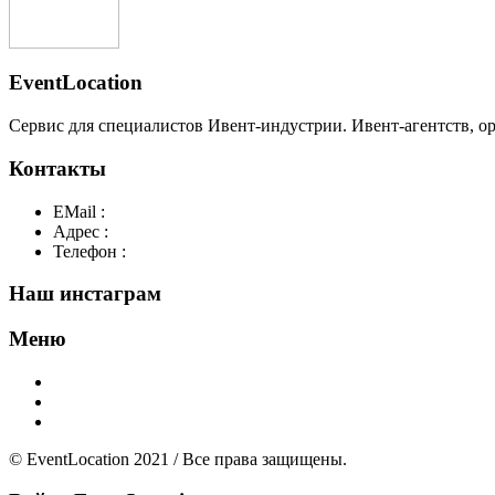
EventLocation
Сервис для специалистов Ивент-индустрии. Ивент-агентств, о
Контакты
EMail :
y@play-big.ru
Адрес :
Москва. Маросейка 2/15 стр1
Телефон :
+7(926)595-99-99
Наш инстаграм
Меню
Главная
Добавить площадку
О нас
© EventLocation 2021 / Все права защищены.