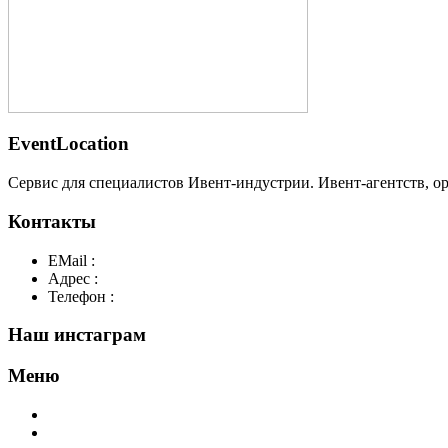
EventLocation
Сервис для специалистов Ивент-индустрии. Ивент-агентств, о
Контакты
EMail :
y@play-big.ru
Адрес :
Москва. Маросейка 2/15 стр1
Телефон :
+7(926)595-99-99
Наш инстаграм
Меню
Главная
Добавить площадку