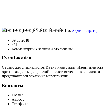
По,
Администратор
09.03.2018
431
Комментарии
к записи 4
отключены
EventLocation
Сервис для специалистов Ивент-индустрии. Ивент-агентств,
организаторов мероприятий, представителей плоащадок и
предстваителей заказчика мероприятий.
Контакты
EMail :
y@play-big.ru
Адрес :
Москва. Маросейка 2/15 стр1
Телефон :
+7(926)595-99-99