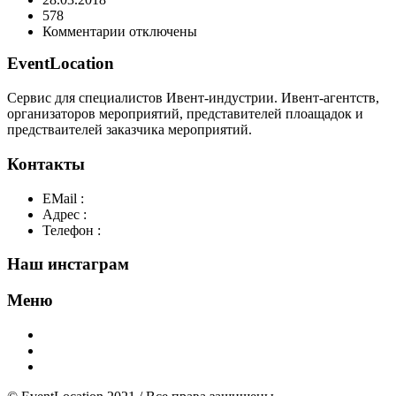
578
к
Комментарии
отключены
записи
EventLocation
30
Сервис для специалистов Ивент-индустрии. Ивент-агентств,
организаторов мероприятий, представителей плоащадок и
предстваителей заказчика мероприятий.
Контакты
EMail :
y@play-big.ru
Адрес :
Москва. Маросейка 2/15 стр1
Телефон :
+7(926)595-99-99
Наш инстаграм
Меню
Главная
Добавить площадку
О нас