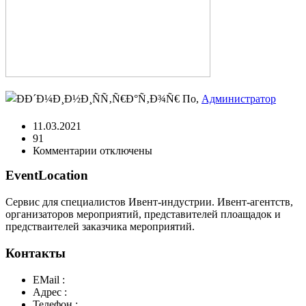
По,
Администратор
11.03.2021
91
к
Комментарии
отключены
записи
EventLocation
-03112021_153011
Сервис для специалистов Ивент-индустрии. Ивент-агентств,
организаторов мероприятий, представителей плоащадок и
предстваителей заказчика мероприятий.
Контакты
EMail :
y@play-big.ru
Адрес :
Москва. Маросейка 2/15 стр1
Телефон :
+7(926)595-99-99